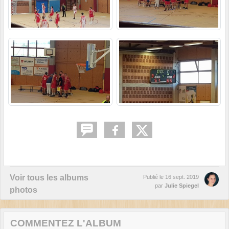
Voir tous les albums
Publié le
16 sept. 2019
par
Julie Spiegel
photos
COMMENTEZ L'ALBUM