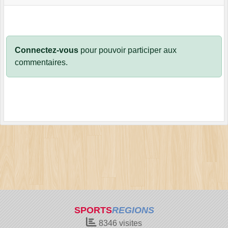
Connectez-vous
pour pouvoir participer aux
commentaires.
SPORTS
REGIONS
8346
visites