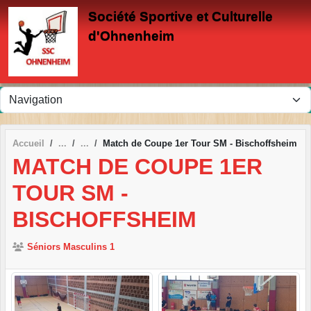
Panneau de gestion des cookies
Société Sportive et Culturelle
d'Ohnenheim
Accueil
Match de Coupe 1er Tour SM - Bischoffsheim
MATCH DE COUPE 1ER
TOUR SM -
BISCHOFFSHEIM
Séniors Masculins 1