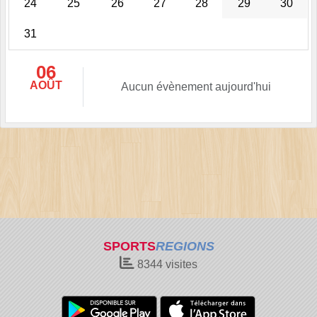
24
25
26
27
28
29
30
31
06
AOÛT
Aucun évènement aujourd'hui
SPORTS
REGIONS
8344
visites