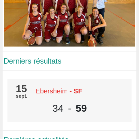
Derniers résultats
15
Ebersheim
- SF
sept.
34
-
59