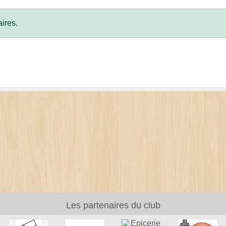
ires.
Les partenaires du club