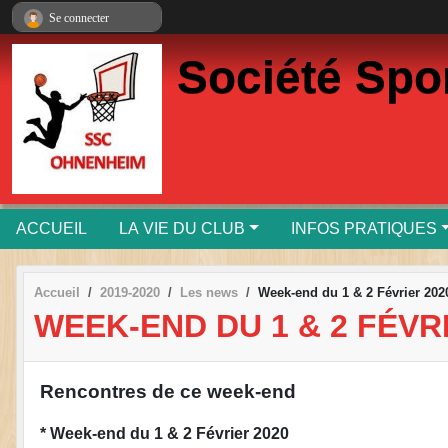
Panneau de gestion des cookies
Se connecter
Société Spo
ACCUEIL
LA VIE DU CLUB
INFOS PRATIQUES
Accueil
2019-2020
Les news
Week-end du 1 & 2 Février 202
WEEK-END DU 1 & 2 FÉVR
Rencontres de ce week-end
* Week-end du 1 & 2 Février 2020