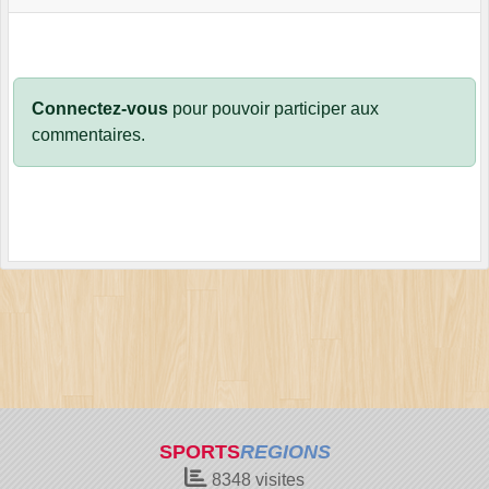
Connectez-vous
pour pouvoir participer aux
commentaires.
SPORTS
REGIONS
8348
visites